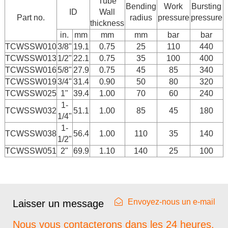
Tube
Bending
Work
Bursting
ID
Wall
Part no.
radius
pressure
pressure
thickness
in.
mm
mm
mm
bar
bar
TCWSSW010
3/8"
19.1
0.75
25
110
440
TCWSSW013
1/2"
22.1
0.75
35
100
400
TCWSSW016
5/8"
27.9
0.75
45
85
340
TCWSSW019
3/4"
31.4
0.90
50
80
320
TCWSSW025
1"
39.4
1.00
70
60
240
1-
TCWSSW032
51.1
1.00
85
45
180
1/4"
1-
TCWSSW038
56.4
1.00
110
35
140
1/2"
TCWSSW051
2"
69.9
1.10
140
25
100
Envoyez-nous un e-mail
Laisser un message
Nous vous contacterons dans les 24 heures.