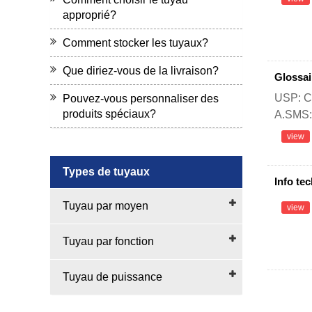
approprié?
Comment stocker les tuyaux?
Que diriez-vous de la livraison?
Glossai
USP: Ce
Pouvez-vous personnaliser des
produits spéciaux?
A.SMS: 
view
Types de tuyaux
Info te
Tuyau par moyen
view
Tuyau par fonction
Tuyau de puissance