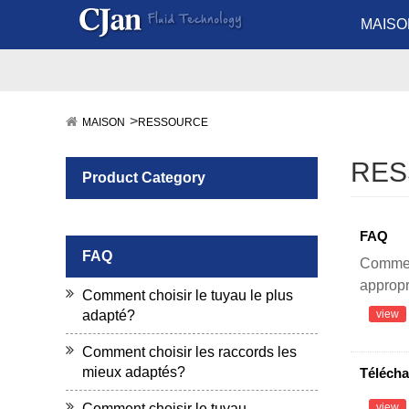
MAISO
MAISON
RESSOURCE
RES
Product Category
FAQ
FAQ
Comment
appropr
Comment choisir le tuyau le plus
adapté?
view
Comment choisir les raccords les
mieux adaptés?
Télécha
Comment choisir le tuyau
view