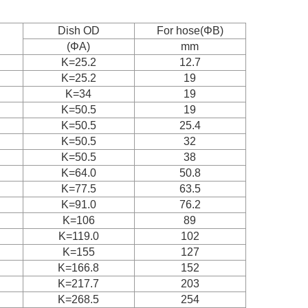
Dish OD
For hose(ΦB)
(ΦA)
mm
K=25.2
12.7
K=25.2
19
K=34
19
K=50.5
19
K=50.5
25.4
K=50.5
32
K=50.5
38
K=64.0
50.8
K=77.5
63.5
K=91.0
76.2
K=106
89
K=119.0
102
K=155
127
K=166.8
152
K=217.7
203
K=268.5
254