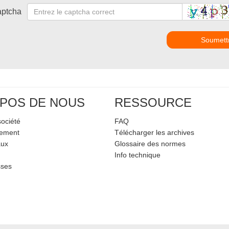
ptcha
Soumett
POS DE NOUS
RESSOURCE
société
FAQ
pement
Télécharger les archives
aux
Glossaire des normes
Info technique
sses