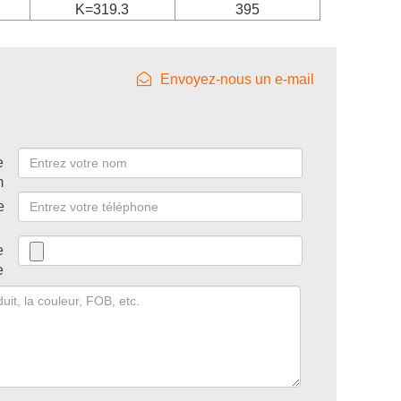
K=319.3
395
Envoyez-nous un e-mail
e
m
e
e
e