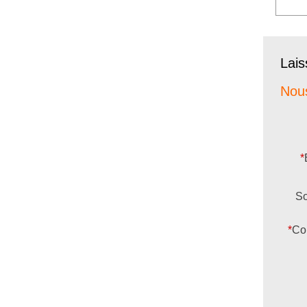
Lai
Nous
*
So
*
Co