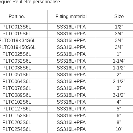
rque:
Peut être personnalisé.
Part no.
Fitting material
Size
PLTC013S6L
SS316L+PFA
1/2"
PLTC019S6L
SS316L+PFA
3/4"
PLTC019K34S6L
SS316L+PFA
3/4"
PLTC019K50S6L
SS316L+PFA
3/4"
PLTC025S6L
SS316L+PFA
1"
PLTC032S6L
SS316L+PFA
1-1/4"
PLTC038S6L
SS316L+PFA
1-1/2"
PLTC051S6L
SS316L+PFA
2"
PLTC064S6L
SS316L+PFA
2-1/2"
PLTC076S6L
SS316L+PFA
3"
PLTC089S6L
SS316L+PFA
3-1/2"
PLTC102S6L
SS316L+PFA
4"
PLTC127S6L
SS316L+PFA
5"
PLTC152S6L
SS316L+PFA
6"
PLTC203S6L
SS316L+PFA
8"
PLTC254S6L
SS316L+PFA
10"