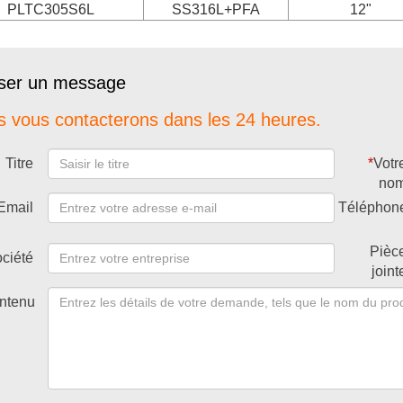
PLTC305S6L
SS316L+PFA
12"
sser un message
 vous contacterons dans les 24 heures.
Titre
*
Votr
no
Email
Téléphon
Pièc
ciété
joint
ntenu