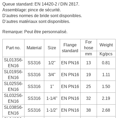
Queue standard: EN 14420-2 / DIN 2817.
Assemblage: pince de sécurité.
D'autres normes de bride sont disponibles.
D'autres matériaux sont disponibles.
Remarque: Peut être personnalisé.
For
Flange
Weight
Part no.
Material
Size
hose
standard
mm
Kg/pcs
SL013S6-
SS316
1/2"
EN PN16
13
0.81
EN16
SL019S6-
SS316
3/4"
EN PN16
19
1.11
EN16
SL025S6-
SS316
1"
EN PN16
25
1.50
EN16
SL032S6-
SS316
1-1/4"
EN PN16
32
2.19
EN16
SL038S6-
SS316
1-1/2"
EN PN16
38
2.68
EN16