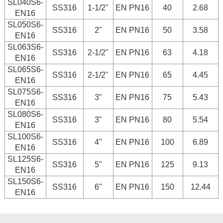
SL040S6-
SS316
1-1/2"
EN PN16
40
2.68
EN16
SL050S6-
SS316
2"
EN PN16
50
3.58
EN16
SL063S6-
SS316
2-1/2"
EN PN16
63
4.18
EN16
SL065S6-
SS316
2-1/2"
EN PN16
65
4.45
EN16
SL075S6-
SS316
3"
EN PN16
75
5.43
EN16
SL080S6-
SS316
3"
EN PN16
80
5.54
EN16
SL100S6-
SS316
4"
EN PN16
100
6.89
EN16
SL125S6-
SS316
5"
EN PN16
125
9.13
EN16
SL150S6-
SS316
6"
EN PN16
150
12.44
EN16