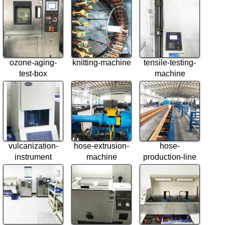
ozone-aging-
knitting-machine
tensile-testing-
test-box
machine
vulcanization-
hose-extrusion-
hose-
instrument
machine
production-line