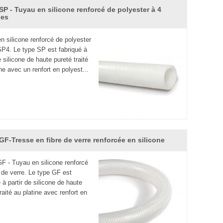
P - Tuyau en silicone renforcé de polyester à 4
hes
icone fabriqués à partir de caoutchouc de silicone de
n silicone renforcé de polyester
ndis que le tuyau en caoutchouc de silicone est
4. Le type SP est fabriqué à
e silicone de haute pureté traité
large gamme de température et de fréquence.
ne avec un renfort en polyest...
hermique.
dateur de flamme, il aura un retardateur de flamme
licone peut être utilisé pendant longtemps dans
F-Tresse en fibre de verre renforcée en silicone
aux en silicone de qualité alimentaire sont
 - Tuyau en silicone renforcé
es tuyaux en caoutchouc ordinaires. Vous trouverez
e de verre. Le type GF est
 silicone tressés de
haute qualité et
des tubes de
 à partir de silicone de haute
raité au platine avec renfort en
services après-vente». Bienvenue à nous contacter.