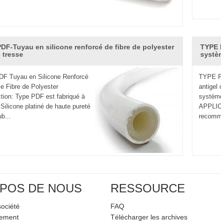
DF-Tuyau en silicone renforcé de fibre de polyester
TYPE 
 tresse
systè
F Tuyau en Silicone Renforcé
TYPE PL
e Fibre de Polyester
antigel 
tion: Type PDF est fabriqué à
système
 Silicone platiné de haute pureté
APPLIC
b...
recomma
POS DE NOUS
RESSOURCE
société
FAQ
pement
Télécharger les archives