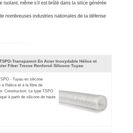
isolant, même s'il est brûlé dans la silice générée
de nombreuses industries nationales de la défense
e du système d'échappement, jeux de bougies, joints
e potentiomètre et les manchons d'isolation, la
TSPO-Transparent En Acier Inoxydable Hélice et
ster Fiber Tresse Renforcé Silicone Tuyau
 bande, toutes sortes de fil conducteur en
SPO - Tuyau en silicone
ouc de silicone ignifuge, bague d'étanchéité pour le
 à l'hélice et à la fibre de
er. Construction: Le type TSPO
iqué à partir de silicone de haute
ur rendre nos produits pour répondre à la norme
ouc conventionnel et peut être utilisé presque
° C pendant 10 000 heures et à 350 ° C pendant un