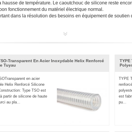
 hausse de température. Le caoutchouc de silicone reste encore 
e bon fonctionnement du matériel électrique normal.
tant dans la résolution des besoins en équipement de soutien 
e sur la voiture, bols, tuyau, bague d'étanchéité, le joint d'arbr
pression dans les téléviseurs et les oscilloscopes, les joints d
SO-Transparent En Acier Inoxydable Helix Renforcé
TYPE 
éléphone, le commutateur du clavier, la varistance, etc.
ne Tuyau
Polye
m de chauffage, joint de porte de réchauffeur infrarouge lointain,
OTransparent en acier
TYPE T
que avec des joints de pompe, toutes sortes de pièces en caoutch
le Helix Renforcé Silicone
renforcé
ainsi de suite.
onstruction: Type TSO est
polyest
aux.
à partir de silicone de haute
est fabr
e développement technique, l'innovation continue de produit po
rci au pla...
pu...
stiques suivantes
 résistance à la chaleur bien meilleure que le tuyau en caoutch
 Les tubes en silicone peuvent être utilisés en continu à 200 