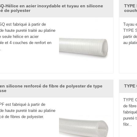
Q-Hélice en acier inoxydable et tuyau en silicone
TYPE S
cé de polyester
couc
 toujours une bonne flexibilité à -60 ℃. Certains flexibles en sil
températures très basses.
SQ est fabriqué à partir de
Tuyau e
uc ordinaire se dégrade rapidement sous l'action de l'ozone ta
de haute pureté traité au platine
TYPE SP
 seule hélice en acier
partir d
e a une haute résistivité et sa résistance reste stable sur une 
le et 4 couches de renfort en
au plati
rge thermique, le caoutchouc de silicone aura une conductivité t
.
silicone a grandement amélioré la résistance au rayonnement.
e est inflammable, mais en ajoutant une petite quantité de retar
utchouc de silicone est hydrophobe, le tube en caoutchouc de si
200 ° C ou moins.
en silicone renforcé de fibre de polyester de type
TYPE G
sse
égorie comestible fiable de tuyau de silicone. Divers tuyaux / tuy
TYPE GF
licone sont plus solides, plus résistants et plus flexibles que l
PF est fabriqué à partir de
de fibr
r des produits en silicone. CJan s'engage à fournir des
tubes de
de haute pureté traité au platine
fabriqué
cé de fibres de polyester.
pureté t
termes de prix, de temps de production efficace et d'excellents 
fibr...