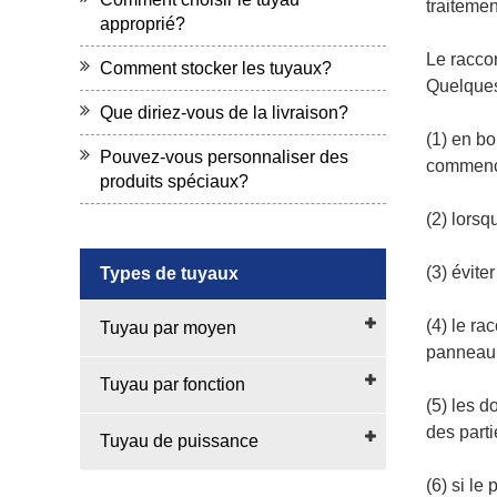
traiteme
approprié?
Le raccor
Comment stocker les tuyaux?
Quelques 
Que diriez-vous de la livraison?
(1) en bo
Pouvez-vous personnaliser des
commence
produits spéciaux?
(2) lorsq
(3) évite
Types de tuyaux
(4) le ra
Tuyau par moyen
panneau i
Tuyau par fonction
(5) les d
des parti
Tuyau de puissance
(6) si le