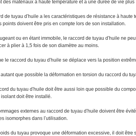
nt des matériaux à haute température et a une durée de vie plu
d de tuyau d'huile a les caractéristiques de résistance à haute te
points doivent être pris en compte lors de son installation.
ugeant ou en étant immobile, le raccord de tuyau d'huile ne peut ni 
r à plier à 1,5 fois de son diamètre au moins.
ue le raccord du tuyau d'huile se déplace vers la position extrême, 
r autant que possible la déformation en torsion du raccord du tuy
ccord du tuyau d'huile doit être aussi loin que possible du com
solant doit être installé.
ommages externes au raccord de tuyau d'huile doivent être évités
es isomorphes dans l'utilisation.
 poids du tuyau provoque une déformation excessive, il doit être 