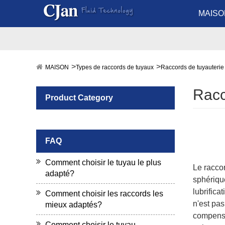
MAISO
MAISON
Types de raccords de tuyaux
Raccords de tuyauteri
Racc
Product Category
FAQ
Comment choisir le tuyau le plus
Le raccor
adapté?
sphérique
lubrifica
Comment choisir les raccords les
n'est pas
mieux adaptés?
compensat
Comment choisir le tuyau