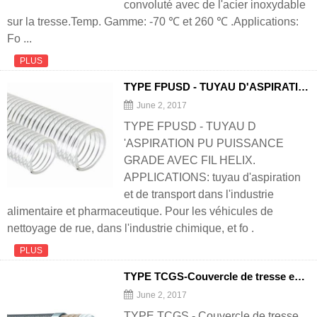
convoluté avec de l'acier inoxydable
sur la tresse.Temp. Gamme: -70 ℃ et 260 ℃ .Applications:
Fo ...
PLUS
TYPE FPUSD - TUYAU D'ASPIRATION PU GAMME ALIMENTAIRE AVEC FIL HELIX
June 2, 2017
TYPE FPUSD - TUYAU D
'ASPIRATION PU PUISSANCE
GRADE AVEC FIL HELIX.
APPLICATIONS: tuyau d'aspiration
et de transport dans l'industrie
alimentaire et pharmaceutique. Pour les véhicules de
nettoyage de rue, dans l'industrie chimique, et fo .
PLUS
TYPE TCGS-Couvercle de tresse en acier inoxydable Tube de PTFE convoluté (renforcé de fibre de verre
June 2, 2017
TYPE TCGS - Couvercle de tresse